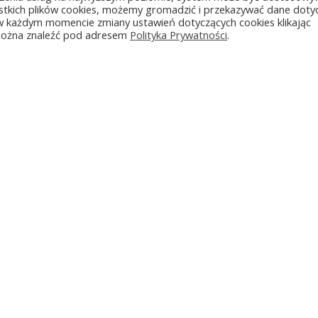
stkich plików cookies, możemy gromadzić i przekazywać dane doty
w każdym momencie zmiany ustawień dotyczących cookies klikając
 można znaleźć pod adresem
Polityka Prywatności
.
O Marce
Serwis
Produkty
Kontakt
Polityka prywatności
Przetwarzanie danych INFOLINIA
Copyright © Optimus Sp. z o.o. 2020