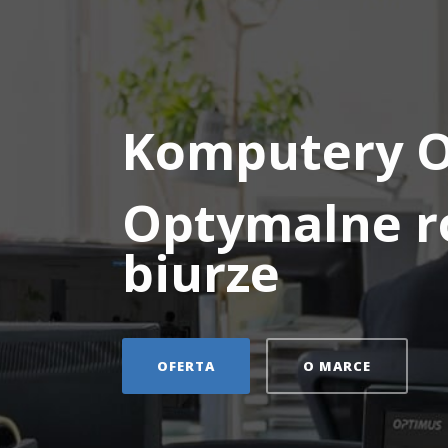
Komputery 
Optymalne r
biurze
OFERTA
O MARCE