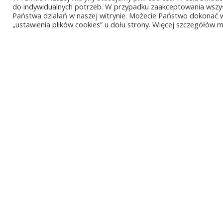
do indywidualnych potrzeb. W przypadku zaakceptowania wszy
Państwa działań w naszej witrynie. Możecie Państwo dokonać 
„ustawienia plików cookies” u dołu strony. Więcej szczegółów
ul. Europejska 4, 55-040 Magnice
Email: info@optimus.pl
Infolinia: 0 801 111 195