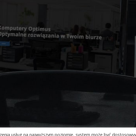
adczenia usług na najwyższym poziomie, system może być dostosow